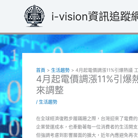
跳
至
i-vision資訊追蹤
主
要
內
容
首頁
生活趨勢
4月起電價調漲11%引爆熱議
4月起電價調漲11%引爆
來調整
/
生活趨勢
在全球經濟復甦步履蹣跚之際，台灣迎來了電費的
企業營運成本，也牽動著每一位消費者的生活開支
但強調考慮到影響層面的擴大，近年內應避免再次