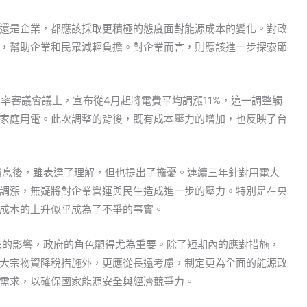
還是企業，都應該採取更積極的態度面對能源成本的變化。對政
，幫助企業和民眾減輕負擔。對企業而言，則應該進一步探索節
費率審議會議上，宣布從4月起將電費平均調漲11%，這一調整觸
家庭用電。此次調整的背後，既有成本壓力的增加，也反映了台
息後，雖表達了理解，但也提出了擔憂。連續三年針對用電大
調漲，無疑將對企業營運與民生造成進一步的壓力。特別是在央
成本的上升似乎成為了不爭的事實。
來的影響，政府的角色顯得尤為重要。除了短期內的應對措施，
大宗物資降稅措施外，更應從長遠考慮，制定更為全面的能源政
需求，以確保國家能源安全與經濟競爭力。