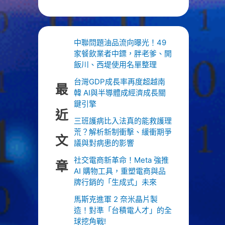
中聯問題油品流向曝光！49
家餐飲業者中鏢，胖老爹、開
飯川、西堤使用名單整理
台灣GDP成長率再度超越南
最
韓 AI與半導體成經濟成長關
鍵引擎
近
三班護病比入法真的能救護理
荒？解析新制衝擊、緩衝期爭
文
議與對病患的影響
社交電商新革命！Meta 強推
章
AI 購物工具，重塑電商與品
牌行銷的「生成式」未來
馬斯克進軍 2 奈米晶片製
造！對準「台積電人才」的全
球挖角戰!