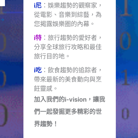
i尼
：娛樂趨勢的觀察家，
從電影、音樂到綜藝，為
→
您揭露娛樂圈的內幕。
i特
：旅行趨勢的愛好者，
分享全球旅行攻略和最佳
旅行目的地。
i吃
：飲食趨勢的追踪者，
帶來最新的美食動向與烹
飪靈感。
加入我們的i-vision，讓我
們一起發掘更多精彩的世
界趨勢！