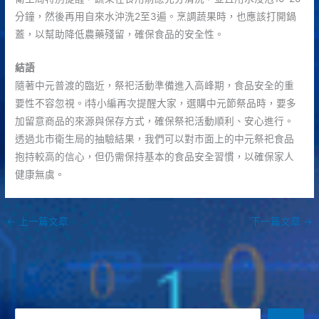
分鐘，然後再用自來水沖洗2至3遍。烹調蔬果時，也應該打開鍋
蓋，以幫助降低農藥殘留，確保食品的安全性。
結語
隨著中元普渡的臨近，祭祀活動準備進入高峰期，食品安全的重
要性不容忽視。i特小編再次提醒大家，選購中元節祭品時，要多
加留意商品的來源與保存方式，確保祭祀活動順利、安心進行。
透過北市衛生局的抽驗結果，我們可以對市面上的中元祭祀食品
抱持較高的信心，但仍需保持基本的食品安全習慣，以確保家人
健康無虞。
←
上一篇文章
下一篇文章
→
搜