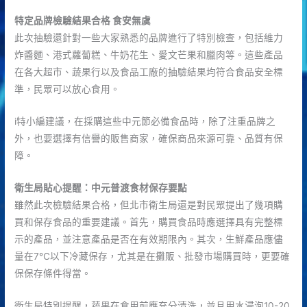
特定品牌檢驗結果合格 食安無虞
此次抽驗還針對一些大家熟悉的品牌進行了特別檢查，包括維力
炸醬麵、港式蘿蔔糕、牛奶花生、愛文芒果和臘肉等。這些產品
在各大超市、蔬果行以及食品工廠的抽驗結果均符合食品安全標
準，民眾可以放心食用。
i特小編建議，在採購這些中元節必備食品時，除了注重品牌之
外，也要選擇有信譽的販售商家，確保商品來源可靠、品質有保
障。
衛生局貼心提醒：中元普渡食材保存要點
雖然此次檢驗結果合格，但北市衛生局還是對民眾提出了幾項購
買和保存食品的重要建議。首先，購買食品時應選擇具有完整標
示的產品，並注意產品是否在有效期限內。其次，生鮮產品應儘
量在7℃以下冷藏保存，尤其是在攤販、批發市場購買時，更要確
保保存條件得當。
衛生局特別提醒，蔬果在食用前應充分清洗，並且用水浸泡10-20