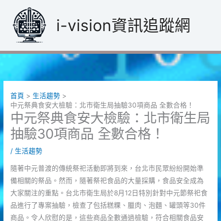
跳
至
i-vision資訊追蹤網
主
要
內
容
首頁
生活趨勢
中元祭典食安大檢驗：北市衛生局抽驗30項商品 全數合格！
中元祭典食安大檢驗：北市衛生局
抽驗30項商品 全數合格！
/
生活趨勢
隨著中元普渡的傳統祭祀活動即將到來，台北市民眾紛紛開始準
備相關的祭品。然而，隨著祭祀食品的大量採購，食品安全成為
大家關注的重點。台北市衛生局於8月12日特別針對中元節祭祀食
品進行了專案抽驗，檢查了包括糕粿、臘肉、泡麵、罐頭等30件
商品。令人欣慰的是，這些商品全數通過檢驗，符合相關食品安