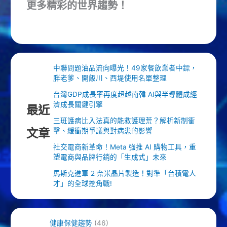
更多精彩的世界趨勢！
中聯問題油品流向曝光！49家餐飲業者中鏢，
胖老爹、開飯川、西堤使用名單整理
台灣GDP成長率再度超越南韓 AI與半導體成經
濟成長關鍵引擎
最近
三班護病比入法真的能救護理荒？解析新制衝
文章
擊、緩衝期爭議與對病患的影響
社交電商新革命！Meta 強推 AI 購物工具，重
塑電商與品牌行銷的「生成式」未來
馬斯克進軍 2 奈米晶片製造！對準「台積電人
才」的全球挖角戰!
健康保健趨勢
(46)