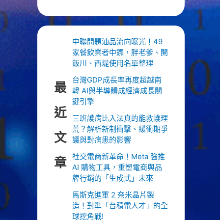
中聯問題油品流向曝光！49
家餐飲業者中鏢，胖老爹、開
飯川、西堤使用名單整理
台灣GDP成長率再度超越南
最
韓 AI與半導體成經濟成長關
鍵引擎
近
三班護病比入法真的能救護理
荒？解析新制衝擊、緩衝期爭
文
議與對病患的影響
社交電商新革命！Meta 強推
章
AI 購物工具，重塑電商與品
牌行銷的「生成式」未來
馬斯克進軍 2 奈米晶片製
造！對準「台積電人才」的全
球挖角戰!