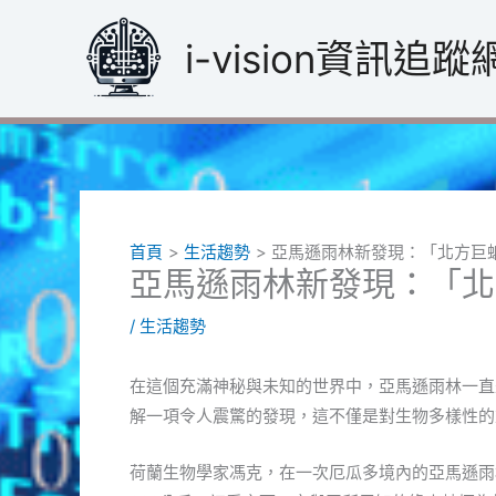
跳
至
i-vision資訊追蹤
主
要
內
容
首頁
生活趨勢
亞馬遜雨林新發現：「北方巨
亞馬遜雨林新發現：「北
/
生活趨勢
在這個充滿神秘與未知的世界中，亞馬遜雨林一直
解一項令人震驚的發現，這不僅是對生物多樣性的
荷蘭生物學家馮克，在一次厄瓜多境內的亞馬遜雨