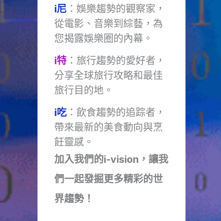
i尼
：娛樂趨勢的觀察家，
從電影、音樂到綜藝，為
您揭露娛樂圈的內幕。
i特
：旅行趨勢的愛好者，
分享全球旅行攻略和最佳
旅行目的地。
i吃
：飲食趨勢的追踪者，
帶來最新的美食動向與烹
飪靈感。
加入我們的i-vision，讓我
們一起發掘更多精彩的世
界趨勢！