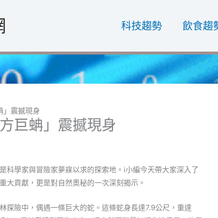
網
科技趨勢
飲食趨
蚺」震撼現身
方巨蚺」震撼現身
是科學家與冒險家夢寐以求的探索地。i小編今天帶大家深入了
重大貢獻，更是對自然奧秘的一次深刻揭示。
林探險中，偶遇一條巨大的蛇。這條蛇身長達7.9公尺，重達