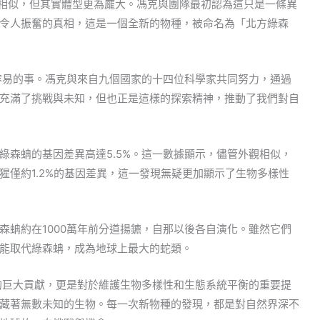
為相似，但其實體型更為龐大。馮克與團隊最初認為這只是一條異
令人振奮的真相，這是一個全新的物種，被命名為「北方綠森
容易的事。馮克與來自九個國家的十四位科學家共同努力，通過
充滿了挑戰與未知，但也正是這樣的探索精神，推動了我們對自
綠森蚺的基因差異高達5.5%。這一數據顯示，儘管外觀相似，
猩僅約1.2%的基因差異，這一發現無疑更加顯示了生物多樣性
森蚺約在1000萬年前分道揚鑣，自那以後各自演化。雖然它們
能取代綠森蚺，成為地球上最大的蛇類。
的巨大貢獻，更是對於維護生物多樣性和生態系統平衡的重要提
藏著無數未知的生物。每一次新物種的發現，都是對自然界深不