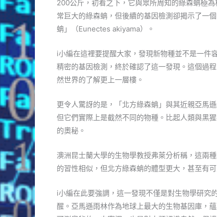
200公斤，初看之下，它與眾所周知的綠森蚺極
常巨大的綠森蚺，但後續的基因檢測卻揭示了一個
蚺」（Eunectes akiyama）。
i小編在這裡要提醒大家，發現新物種並不是一件
精密的基因檢測，終於確認了這一發現。這個過程
然世界的了解更上一層樓。
更令人驚訝的是，「北方綠森蚺」與其近親亞馬遜
但它們實際上是截然不同的物種。比起人類與黑猩
的奧秘。
澳洲昆士蘭大學的生物學教授弗萊分析稱，這兩種
的習性相似，但北方綠森蚺的體型更大，甚至有可
i小編在此要強調，這一發現不僅是對生物學研究
醒。亞馬遜雨林作為地球上最大的生物基因庫，蘊