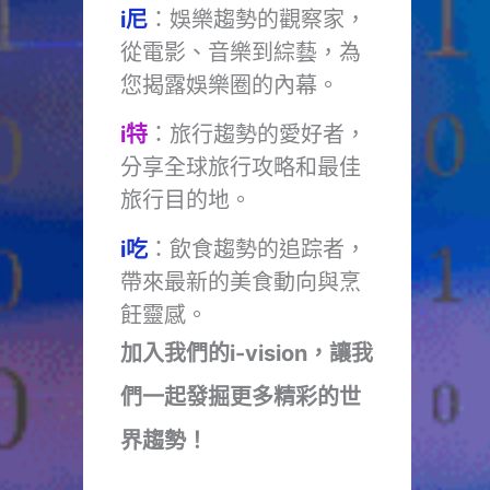
i尼
：娛樂趨勢的觀察家，
從電影、音樂到綜藝，為
您揭露娛樂圈的內幕。
i特
：旅行趨勢的愛好者，
分享全球旅行攻略和最佳
旅行目的地。
i吃
：飲食趨勢的追踪者，
帶來最新的美食動向與烹
飪靈感。
加入我們的i-vision，讓我
們一起發掘更多精彩的世
界趨勢！