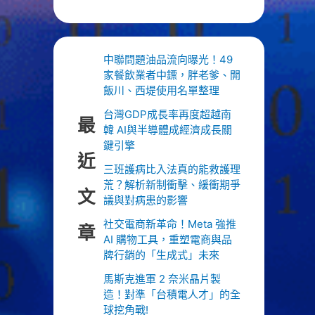
中聯問題油品流向曝光！49
家餐飲業者中鏢，胖老爹、開
飯川、西堤使用名單整理
台灣GDP成長率再度超越南
最
韓 AI與半導體成經濟成長關
鍵引擎
近
三班護病比入法真的能救護理
荒？解析新制衝擊、緩衝期爭
文
議與對病患的影響
社交電商新革命！Meta 強推
章
AI 購物工具，重塑電商與品
牌行銷的「生成式」未來
馬斯克進軍 2 奈米晶片製
造！對準「台積電人才」的全
球挖角戰!