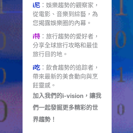
i尼
：娛樂趨勢的觀察家，
從電影、音樂到綜藝，為
您揭露娛樂圈的內幕。
i特
：旅行趨勢的愛好者，
分享全球旅行攻略和最佳
旅行目的地。
i吃
：飲食趨勢的追踪者，
帶來最新的美食動向與烹
飪靈感。
加入我們的i-vision，讓我
們一起發掘更多精彩的世
界趨勢！