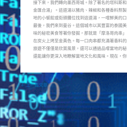
接下來，我們轉向墨西哥城。除了著名的塔科斯和
金匯合湯」。這道湯以豬肉、辣椒和各種香料熬製
地的小餐館或街頭攤位找到這道湯，一嚐鮮美的口
最後，我們來到曼谷。這個城市以其豐富的泰國美
味的秘密美食等著你發掘，那就是「摩洛哥肉串」
在炭火上烤至金黃色。每一口肉串都充滿著香料的
旅遊不僅僅是欣賞風景，還可以通過品嚐當地的秘
還能讓你更深入地瞭解當地文化和風味。現在，你
←
上一篇文章