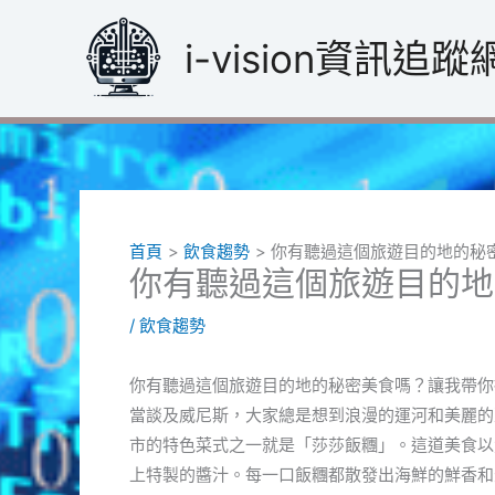
跳
至
i-vision資訊追蹤
主
要
內
容
首頁
飲食趨勢
你有聽過這個旅遊目的地的秘
你有聽過這個旅遊目的地
/
飲食趨勢
你有聽過這個旅遊目的地的秘密美食嗎？讓我帶你
當談及威尼斯，大家總是想到浪漫的運河和美麗的
市的特色菜式之一就是「莎莎飯糰」。這道美食以
上特製的醬汁。每一口飯糰都散發出海鮮的鮮香和