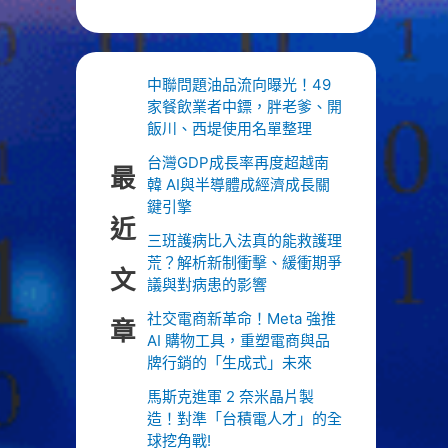
中聯問題油品流向曝光！49
家餐飲業者中鏢，胖老爹、開
飯川、西堤使用名單整理
台灣GDP成長率再度超越南
最
韓 AI與半導體成經濟成長關
鍵引擎
近
三班護病比入法真的能救護理
荒？解析新制衝擊、緩衝期爭
文
議與對病患的影響
社交電商新革命！Meta 強推
章
AI 購物工具，重塑電商與品
牌行銷的「生成式」未來
馬斯克進軍 2 奈米晶片製
造！對準「台積電人才」的全
球挖角戰!