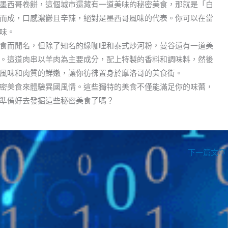
墨西哥卷餅，這個城市還藏有一道美味的秘密美食，那就是「白
而成，口感濃鬱且辛辣，絕對是墨西哥風味的代表。你可以在當
味。
食而聞名，但除了知名的綠咖哩和泰式炒河粉，曼谷還有一道美
。這道肉串以羊肉為主要成分，配上特製的香料和調味料，然後
風味和肉質的鮮嫩，讓你彷彿置身於摩洛哥的美食街。
密美食來體驗異國風情。這些獨特的美食不僅能滿足你的味蕾，
準備好去發掘這些秘密美食了嗎？
下一篇文章