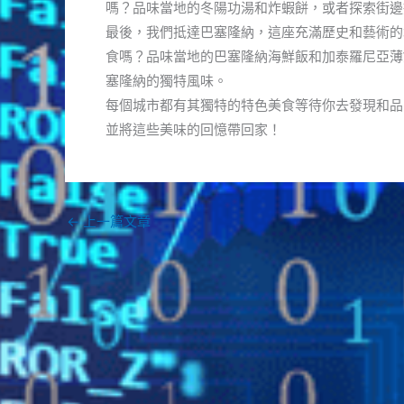
嗎？品味當地的冬陽功湯和炸蝦餅，或者探索街邊
最後，我們抵達巴塞隆納，這座充滿歷史和藝術的
食嗎？品味當地的巴塞隆納海鮮飯和加泰羅尼亞薄
塞隆納的獨特風味。
每個城市都有其獨特的特色美食等待你去發現和品
並將這些美味的回憶帶回家！
←
上一篇文章