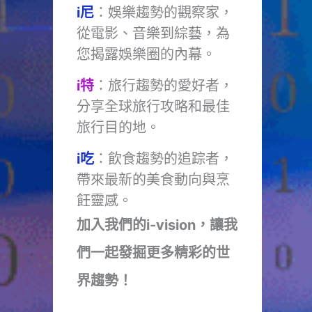
i尼
：娛樂趨勢的觀察家，
從電影、音樂到綜藝，為
您揭露娛樂圈的內幕。
i特
：旅行趨勢的愛好者，
分享全球旅行攻略和最佳
旅行目的地。
i吃
：飲食趨勢的追踪者，
帶來最新的美食動向與烹
飪靈感。
加入我們的i-vision，讓我
們一起發掘更多精彩的世
界趨勢！