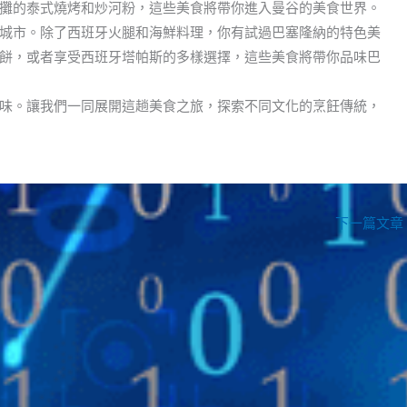
攤的泰式燒烤和炒河粉，這些美食將帶你進入曼谷的美食世界。
城市。除了西班牙火腿和海鮮料理，你有試過巴塞隆納的特色美
餅，或者享受西班牙塔帕斯的多樣選擇，這些美食將帶你品味巴
味。讓我們一同展開這趟美食之旅，探索不同文化的烹飪傳統，
下一篇文章