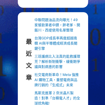
中聯問題油品流向曝光！49
家餐飲業者中鏢，胖老爹、開
飯川、西堤使用名單整理
台灣GDP成長率再度超越南
最
韓 AI與半導體成經濟成長關
鍵引擎
近
三班護病比入法真的能救護理
荒？解析新制衝擊、緩衝期爭
文
議與對病患的影響
社交電商新革命！Meta 強推
章
AI 購物工具，重塑電商與品
牌行銷的「生成式」未來
馬斯克進軍 2 奈米晶片製
造！對準「台積電人才」的全
球挖角戰!