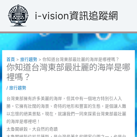
跳
至
i-vision資訊追蹤網
主
要
內
容
首頁
旅行趨勢
你知道台灣東部最壯麗的海岸是哪裡嗎？
你知道台灣東部最壯麗的海岸是哪
裡嗎？
/
旅行趨勢
台灣東部擁有許多美麗的海岸，但其中有一個地方特別引人入
勝。它擁有壯闊的海景、奇特的地形和豐富的生態，是個讓人難
以忘懷的絕美景點。現在，就讓我們一同來探索台灣東部最壯麗
的海岸是哪裡吧！
太魯閣峽穀，大自然的奇蹟
太魯閣峽穀位於花蓮縣，是台灣最著名的國家公園之一，也是台