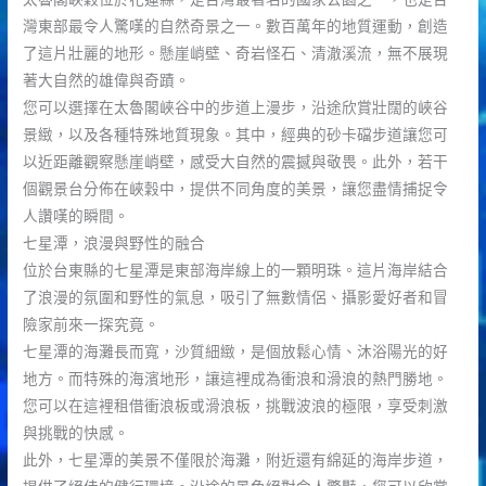
灣東部最令人驚嘆的自然奇景之一。數百萬年的地質運動，創造
了這片壯麗的地形。懸崖峭壁、奇岩怪石、清澈溪流，無不展現
著大自然的雄偉與奇蹟。
您可以選擇在太魯閣峽谷中的步道上漫步，沿途欣賞壯闊的峽谷
景緻，以及各種特殊地質現象。其中，經典的砂卡礑步道讓您可
以近距離觀察懸崖峭壁，感受大自然的震撼與敬畏。此外，若干
個觀景台分佈在峽穀中，提供不同角度的美景，讓您盡情捕捉令
人讚嘆的瞬間。
七星潭，浪漫與野性的融合
位於台東縣的七星潭是東部海岸線上的一顆明珠。這片海岸結合
了浪漫的氛圍和野性的氣息，吸引了無數情侶、攝影愛好者和冒
險家前來一探究竟。
七星潭的海灘長而寬，沙質細緻，是個放鬆心情、沐浴陽光的好
地方。而特殊的海濱地形，讓這裡成為衝浪和滑浪的熱門勝地。
您可以在這裡租借衝浪板或滑浪板，挑戰波浪的極限，享受刺激
與挑戰的快感。
此外，七星潭的美景不僅限於海灘，附近還有綿延的海岸步道，