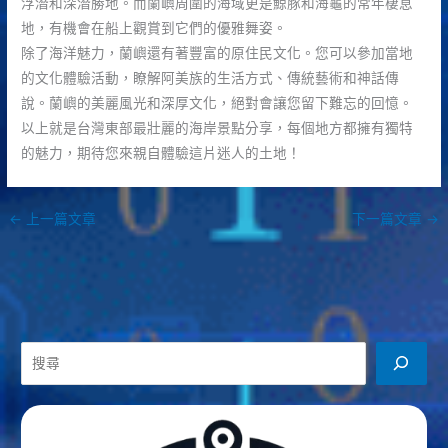
浮潛和深潛勝地。而蘭嶼周圍的海域更是鯨豚和海龜的常年棲息
地，有機會在船上觀賞到它們的優雅舞姿。
除了海洋魅力，蘭嶼還有著豐富的原住民文化。您可以參加當地
的文化體驗活動，瞭解阿美族的生活方式、傳統藝術和神話傳
說。蘭嶼的美麗風光和深厚文化，絕對會讓您留下難忘的回憶。
以上就是台灣東部最壯麗的海岸景點分享，每個地方都擁有獨特
的魅力，期待您來親自體驗這片迷人的土地！
←
上一篇文章
下一篇文章
→
搜
尋