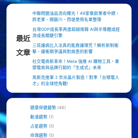
中聯問題油品流向曝光！49家餐飲業者中鏢，
胖老爹、開飯川、西堤使用名單整理
台灣GDP成長率再度超越南韓 AI與半導體成經
濟成長關鍵引擎
最近
三班護病比入法真的能救護理荒？解析新制衝
文章
擊、緩衝期爭議與對病患的影響
社交電商新革命！Meta 強推 AI 購物工具，重
塑電商與品牌行銷的「生成式」未來
馬斯克進軍 2 奈米晶片製造！對準「台積電人
才」的全球挖角戰!
健康保健趨勢
(46)
動漫趨勢
(1)
占星趨勢
(5)
命理趨勢
(5)