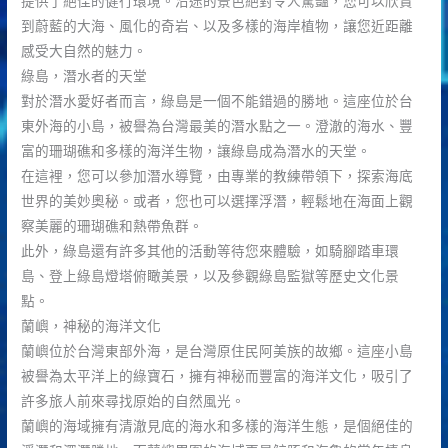
提供了絕佳的健行環境。沿途的景色絕對令人驚豔，您可以欣賞
到蔚藍的大海、風化的奇岩、以及多樣的海岸植物，讓您近距離
感受大自然的魅力。
綠島，潛水者的天堂
對於潛水愛好者而言，綠島是一個不能錯過的勝地。這座位於台
東外海的小島，被譽為台灣最美的潛水點之一。澄澈的海水、豐
富的珊瑚礁和多樣的海洋生物，讓綠島成為潛水的天堂。
在這裡，您可以參加潛水導覽，由專業的教練帶領下，探索海底
世界的美妙奧秘。或者，您也可以選擇浮潛，輕鬆地在海面上觀
察美麗的珊瑚礁和熱帶魚群。
此外，綠島還有許多其他的活動等待您來體驗，如騎腳踏車環
島、登上綠島燈塔俯瞰美景，以及參觀綠島監獄等歷史文化景
點。
蘭嶼，神秘的海洋文化
蘭嶼位於台灣東部外海，是台灣原住民阿美族的故鄉。這座小島
被譽為太平洋上的綠寶石，擁有神秘而豐富的海洋文化，吸引了
許多旅人前來尋找原始的自然風光。
蘭嶼的海域擁有清澈見底的海水和多樣的海洋生態，是個絕佳的