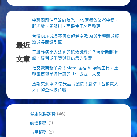
中聯問題油品流向曝光！49家餐飲業者中鏢，
胖老爹、開飯川、西堤使用名單整理
台灣GDP成長率再度超越南韓 AI與半導體成經
濟成長關鍵引擎
最近
三班護病比入法真的能救護理荒？解析新制衝
文章
擊、緩衝期爭議與對病患的影響
社交電商新革命！Meta 強推 AI 購物工具，重
塑電商與品牌行銷的「生成式」未來
馬斯克進軍 2 奈米晶片製造！對準「台積電人
才」的全球挖角戰!
健康保健趨勢
(46)
動漫趨勢
(1)
占星趨勢
(5)