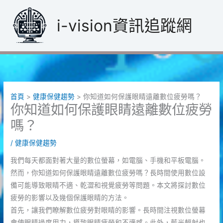
跳
至
i-vision資訊追蹤網
主
要
內
容
首頁
健康保健趨勢
你知道如何保護眼睛遠離數位疲勞嗎？
你知道如何保護眼睛遠離數位疲勞
嗎？
/
健康保健趨勢
我們每天都面對著大量的數位螢幕，如電腦、手機和平板電腦。
然而，你知道如何保護眼睛遠離數位疲勞嗎？長時間使用數位設
備可能導致眼睛不適、乾澀和視覺疲勞等問題。本文將探討數位
疲勞的影響以及幾個保護眼睛的方法。
首先，讓我們瞭解數位疲勞對眼睛的影響。長時間注視數位螢幕
會使眼睛過度用力，導致眼睛疲勞和不適感。此外，藍光輻射也