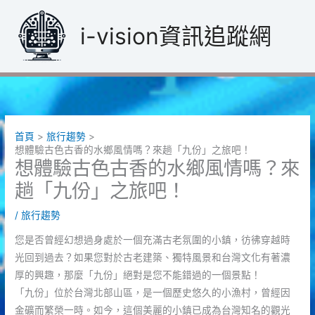
跳
至
i-vision資訊追蹤網
主
要
內
容
首頁
旅行趨勢
想體驗古色古香的水鄉風情嗎？來趟「九份」之旅吧！
想體驗古色古香的水鄉風情嗎？來
趟「九份」之旅吧！
/
旅行趨勢
您是否曾經幻想過身處於一個充滿古老氛圍的小鎮，彷彿穿越時
光回到過去？如果您對於古老建築、獨特風景和台灣文化有著濃
厚的興趣，那麼「九份」絕對是您不能錯過的一個景點！
「九份」位於台灣北部山區，是一個歷史悠久的小漁村，曾經因
金礦而繁榮一時。如今，這個美麗的小鎮已成為台灣知名的觀光