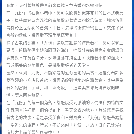
勝地，吸引著無數遊客前來尋找古色古香的水鄉風情。
在「九份」的石板小巷中，您可以欣賞到保存完好的日本式老房
子，這些歷經時光洗禮的建築散發著濃厚的懷舊氛圍，讓您仿佛
置身於上世紀初的台灣。而且，這裡的街道彎彎曲曲，充滿了迷
宮般的趣味，讓您愛不釋手地探索其中。
除了古老的建築，「九份」還以其壯麗的海景著稱。您可以登上
高處，俯瞰整個小鎮和蔚藍的海洋，這份壯麗的景色定會讓您流
連忘返。在黃昏時分，夕陽灑落在海面上，映照著小鎮的燈火，
形成絕美的夕陽景色，是攝影愛好者的天堂。
當然，來到「九份」不能錯過的還有當地的美食。這裡有著許多
受歡迎的小吃店和茶館，讓您品嚐到道地的台灣美食。其中最為
著名的當屬「芋圓」和「滷肉飯」，這些美食都充滿著家的味
道，讓人回味無窮。
在「九份」的每一個角落，都能感受到濃濃的人情味和獨特的文
化氛圍。這裡是一個值得花上一整天悠遊的地方，無論您是尋找
著古老的故事，還是享受美食和自然風光，「九份」都能帶給您
一場難忘的旅程。所以，不妨來趟「九份」之旅，讓自己沈浸在
這片古老而美麗的風景中吧！