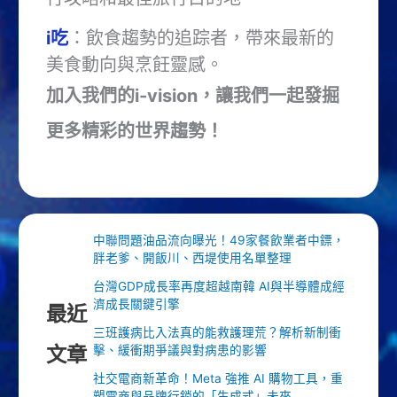
i吃
：飲食趨勢的追踪者，帶來最新的
美食動向與烹飪靈感。
加入我們的i-vision，讓我們一起發掘
更多精彩的世界趨勢！
中聯問題油品流向曝光！49家餐飲業者中鏢，
胖老爹、開飯川、西堤使用名單整理
台灣GDP成長率再度超越南韓 AI與半導體成經
濟成長關鍵引擎
最近
三班護病比入法真的能救護理荒？解析新制衝
文章
擊、緩衝期爭議與對病患的影響
社交電商新革命！Meta 強推 AI 購物工具，重
塑電商與品牌行銷的「生成式」未來