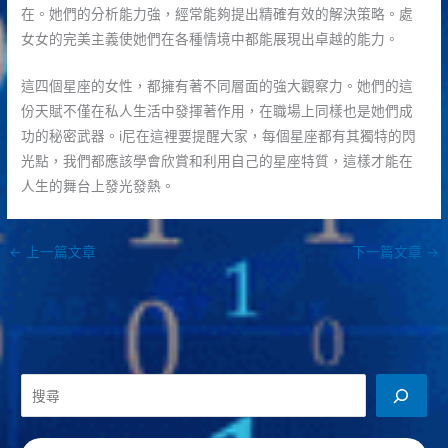
在。她們的分析能力強，經常能夠提出精確有效的解決策略。處
女女的完美主義使她們在各種情境中都能展現出卓越的能力。
這四個星座的女性，都擁有著不同層面的強大觀察力。她們的這
份天賦不僅在私人生活中發揮著作用，在職場上同樣也是她們成
功的秘密武器。i尼在這裡要提醒大家，每個星座都有其獨特的閃
光點，我們都應該學會欣賞和利用自己的星座特質，這樣才能在
人生的舞台上發光發熱。
←
上一篇文章
下一篇文章
→
搜
尋