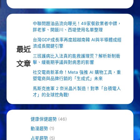
中聯問題油品流向曝光！49家餐飲業者中鏢，
胖老爹、開飯川、西堤使用名單整理
台灣GDP成長率再度超越南韓 AI與半導體成經
濟成長關鍵引擎
最近
三班護病比入法真的能救護理荒？解析新制衝
文章
擊、緩衝期爭議與對病患的影響
社交電商新革命！Meta 強推 AI 購物工具，重
塑電商與品牌行銷的「生成式」未來
馬斯克進軍 2 奈米晶片製造！對準「台積電人
才」的全球挖角戰!
健康保健趨勢
(46)
動漫趨勢
(1)
占星趨勢
(5)