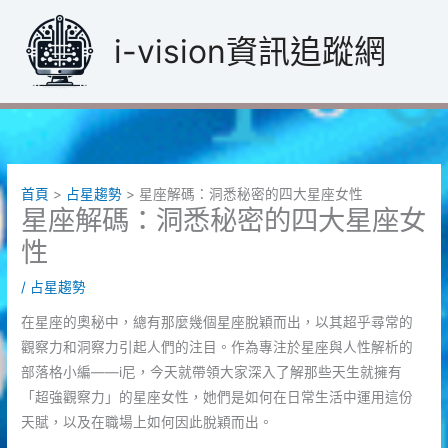
跳
至
i-vision資訊追蹤網
主
要
內
容
首頁
占星趨勢
星座解碼：洞悉秘密的四大星座女性
星座解碼：洞悉秘密的四大星座女
性
/
占星趨勢
在星座的奧秘中，總有那麼幾個星座脫穎而出，以其超乎尋常的
觀察力和洞察力引起人們的注目。作為專注於星座與人性解析的
部落格小編——i尼，今天就帶領大家深入了解那些天生就擁有
「超強觀察力」的星座女性，她們是如何在日常生活中運用這份
天賦，以及在職場上如何因此脫穎而出。