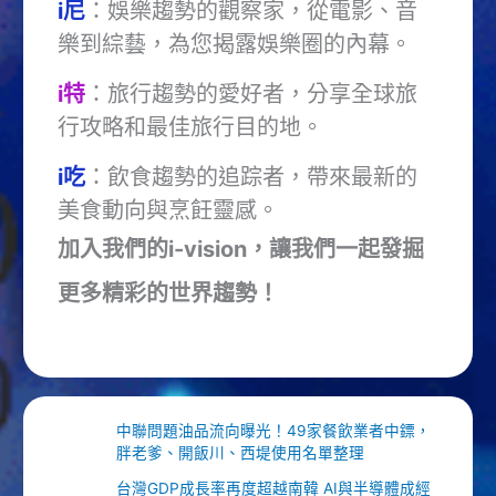
i尼
：娛樂趨勢的觀察家，從電影、音
樂到綜藝，為您揭露娛樂圈的內幕。
i特
：旅行趨勢的愛好者，分享全球旅
行攻略和最佳旅行目的地。
i吃
：飲食趨勢的追踪者，帶來最新的
美食動向與烹飪靈感。
加入我們的i-vision，讓我們一起發掘
更多精彩的世界趨勢！
中聯問題油品流向曝光！49家餐飲業者中鏢，
胖老爹、開飯川、西堤使用名單整理
台灣GDP成長率再度超越南韓 AI與半導體成經