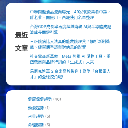
中聯問題油品流向曝光！49家餐飲業者中鏢，
胖老爹、開飯川、西堤使用名單整理
台灣GDP成長率再度超越南韓 AI與半導體成經
濟成長關鍵引擎
最近
三班護病比入法真的能救護理荒？解析新制衝
文章
擊、緩衝期爭議與對病患的影響
社交電商新革命！Meta 強推 AI 購物工具，重
塑電商與品牌行銷的「生成式」未來
馬斯克進軍 2 奈米晶片製造！對準「台積電人
才」的全球挖角戰!
健康保健趨勢
(46)
動漫趨勢
(1)
占星趨勢
(5)
命理趨勢
(5)