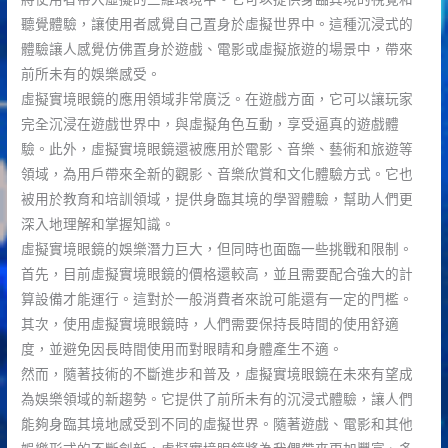
聽覺體驗，讓使用者感覺自己置身於虛擬世界中。這種沉浸式的
體驗讓人感覺仿佛置身於遊戲、電影或虛擬旅遊的場景中，帶來
前所未有的娛樂感受。
虛擬實境眼鏡的應用領域非常廣泛。在遊戲方面，它可以讓玩家
完全沉浸在遊戲世界中，與虛擬角色互動，享受逼真的遊戲體
驗。此外，虛擬實境眼鏡還被應用於電影、音樂、藝術和旅遊等
領域，為用戶帶來全新的觀影、音樂欣賞和文化體驗方式。它也
被用於教育和培訓領域，提供身臨其境的學習體驗，幫助人們更
深入地理解和掌握知識。
虛擬實境眼鏡的娛樂潛力巨大，但同時也面臨一些挑戰和限制。
首先，目前虛擬實境眼鏡的價格還較高，並且需要配合強大的計
算設備才能運行。這對於一般消費者來說可能還有一定的門檻。
其次，使用虛擬實境眼鏡時，人們需要保持長時間的使用舒適
度，並避免因長時間使用而對眼睛和身體產生不適。
然而，隨著技術的不斷進步和普及，虛擬實境眼鏡在未來有望成
為娛樂領域的新趨勢。它提供了前所未有的沉浸式體驗，讓人們
能夠身臨其境地感受到不同的虛擬世界。隨著遊戲、電影和其他