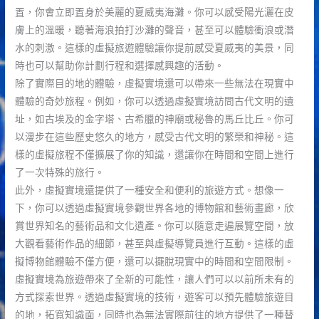
置，你會立即置身於美麗的夏威夷海灘。你可以感受陽光灑在皮
膚上的溫暖，聽著海浪拍打沙灘的聲音，甚至可以體驗衝浪或潛
水的刺激。這樣的虛擬旅遊體驗讓你提前感受夏威夷的美景，同
時也可以幫助你計劃行程和選擇感興趣的活動。
除了實際目的地的體驗，虛擬實境還可以帶來一些無法在現實中
體驗的奇妙旅程。例如，你可以透過虛擬實境訪問古代文明的遺
址，如古埃及的金字塔、古希臘的神廟或秘魯的馬丘比丘。你可
以漫步在這些歷史悠久的地方，感受古代文明的繁榮和神秘。這
樣的虛擬旅程不僅擴展了你的知識，還讓你在時間和空間上進行
了一次特殊的旅行。
此外，虛擬實境還提供了一種安全和便利的旅遊方式。想像一
下，你可以透過虛擬實境參觀世界各地的博物館和藝術畫廊，欣
賞世界知名的藝術品和文化遺產。你可以隨意走遍展覽空間，放
大觀看藝術作品的細節，甚至與虛擬導覽員進行互動。這樣的虛
擬博物館體驗不僅方便，還可以擺脫現實中的時間和空間限制。
虛擬實境為旅遊帶來了全新的可能性，讓人們可以以前所未有的
方式探索世界。透過虛擬實境的技術，遊客可以預先體驗旅遊目
的地，拓寬知識面，同時也為無法實際前往的地方提供了一種替