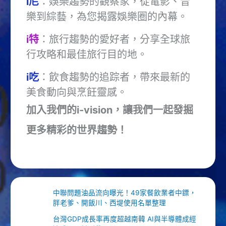
i尼
：娛樂趨勢的觀察家，從電影、音
樂到綜藝，為您揭露娛樂圈的內幕。
i特
：旅行趨勢的愛好者，分享全球旅
行攻略和最佳旅行目的地。
i吃
：飲食趨勢的追踪者，帶來最新的
美食動向與烹飪靈感。
加入我們的i-vision，讓我們一起發掘
更多精彩的世界趨勢！
中聯問題油品流向曝光！49家餐飲業者中鏢，
胖老爹、開飯川、西堤使用名單整理
台灣GDP成長率再度超越南韓 AI與半導體成經