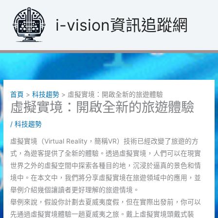
跳
至
i-vision資訊追蹤網
主
要
內
容
首頁
科技趨勢
虛擬實境：開啟全新的旅遊體驗
虛擬實境：開啟全新的旅遊體驗
/
科技趨勢
虛擬實境（Virtual Reality，簡稱VR）技術已經改變了旅遊的方
式，為遊客提供了全新的體驗。透過虛擬實境，人們可以在現實
世界之外的虛擬空間中探索各種目的地，沉浸於逼真的景色和情
境中。在本文中，我們將分享虛擬實境在旅遊領域中的應用，並
舉例介紹幾個讓讀者更好理解的旅遊情境。
舉例來說，假設你計劃去夏威夷度假，但在實際出發前，你可以
先通過虛擬實境體驗一趟夏威夷之旅。戴上虛擬實境頭戴式裝