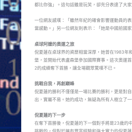
都比你強」。這句話雖是玩笑，卻充分表達了大家
一位網友感嘆：「雖然年紀的確會影響運動員的表
當感動。」另一位網友則表示：「她是中國前國家
桌球阿嬤的奧運之旅
倪夏蓮在桌球界的資歷相當深厚，她曾在1983年
堡，並開始代表盧森堡參加國際賽事。這次奧運首戰，她
2的成績奪下首勝，讓全場觀眾驚嘆不已。
挑戰自我，再創巔峰
倪夏蓮的勝利不僅僅是一場比賽的勝利，更是對自
出，實屬不易。她的成功，無疑為所有人樹立了一
倪夏蓮的下一步
在奪下首勝後，倪夏蓮的下一個對手將是23歲的
挑戰的，但對於擁有豐富經驗和強大實力的倪夏蓮