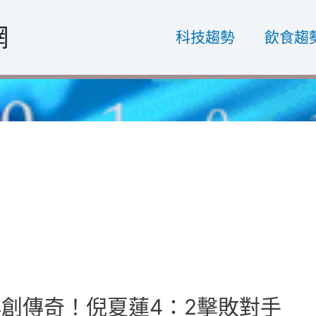
網
科技趨勢
飲食趨
再創傳奇！倪夏蓮4：2擊敗對手