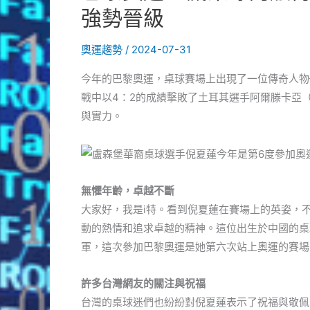
強勢晉級
奧運趨勢
/
2024-07-31
今年的巴黎奧運，桌球賽場上出現了一位傳奇人物
戰中以4：2的成績擊敗了土耳其選手阿爾滕卡亞（Sib
與實力。
無懼年齡，卓越不斷
大家好，我是i特。看到倪夏蓮在賽場上的英姿，
動的熱情和追求卓越的精神。這位出生於中國的桌
軍，這次參加巴黎奧運是她第六次站上奧運的賽場
許多台灣網友的關注與祝福
台灣的桌球迷們也紛紛對倪夏蓮表示了祝福與敬佩