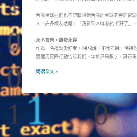
台灣桌球迷們也不禁聯想到台灣的桌球老將莊智淵
人。許多網友感慨：「我看到20年後的老莊了」
永不言棄，熱愛永存
作為一名運動愛好者，i特想說，不論年齡，保持
夏蓮用實際行動告訴我們，年齡只是數字，真正重
巴
閱讀全文 »
黎
奧
運
61
歲
桌
球