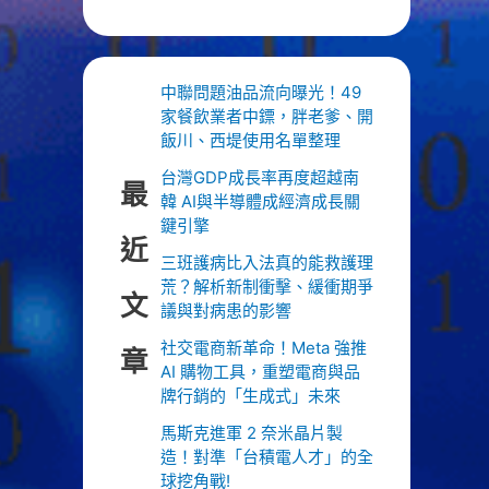
中聯問題油品流向曝光！49
家餐飲業者中鏢，胖老爹、開
飯川、西堤使用名單整理
台灣GDP成長率再度超越南
最
韓 AI與半導體成經濟成長關
鍵引擎
近
三班護病比入法真的能救護理
荒？解析新制衝擊、緩衝期爭
文
議與對病患的影響
社交電商新革命！Meta 強推
章
AI 購物工具，重塑電商與品
牌行銷的「生成式」未來
馬斯克進軍 2 奈米晶片製
造！對準「台積電人才」的全
球挖角戰!