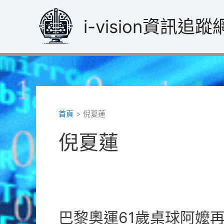
跳
至
i-vision資訊追蹤
主
要
內
容
首頁
倪夏蓮
倪夏蓮
巴黎奧運61歲桌球阿嬤