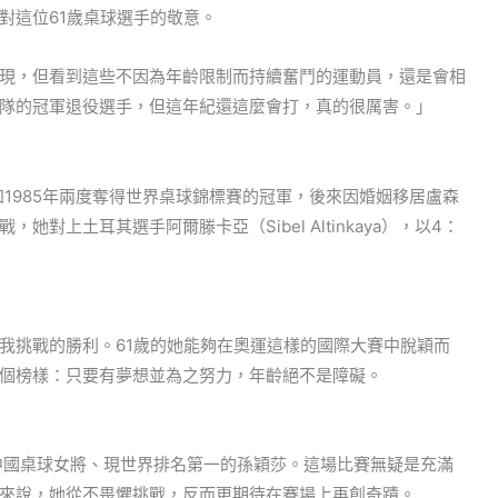
對這位61歲桌球選手的敬意。
現，但看到這些不因為年齡限制而持續奮鬥的運動員，還是會相
隊的冠軍退役選手，但這年紀還這麼會打，真的很厲害。」
和1985年兩度奪得世界桌球錦標賽的冠軍，後來因婚姻移居盧森
對上土耳其選手阿爾滕卡亞（Sibel Altinkaya），以4：
我挑戰的勝利。61歲的她能夠在奧運這樣的國際大賽中脫穎而
個榜樣：只要有夢想並為之努力，年齡絕不是障礙。
中國桌球女將、現世界排名第一的孫穎莎。這場比賽無疑是充滿
來說，她從不畏懼挑戰，反而更期待在賽場上再創奇蹟。