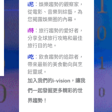
i尼
：娛樂趨勢的觀察家，
從電影、音樂到綜藝，為
您揭露娛樂圈的內幕。
i特
：旅行趨勢的愛好者，
分享全球旅行攻略和最佳
旅行目的地。
i吃
：飲食趨勢的追踪者，
帶來最新的美食動向與烹
飪靈感。
加入我們的i-vision，讓我
們一起發掘更多精彩的世
界趨勢！