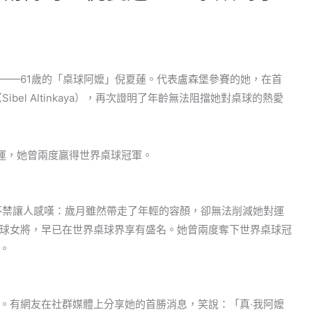
——61歲的「桌球阿嬤」倪夏蓮。代表盧森堡參賽的她，在首
el Altinkaya），再次證明了年齡無法阻擋她對桌球的熱愛
不禁讓人感嘆：歲月雖然帶走了年輕的容顏，卻無法削減她對運
球女將，早已在世界桌球界享有盛名。她曾兩度奪下世界桌球冠
。
。有網友在社群媒體上分享她的首勝消息，笑說：「真‧我阿嬤