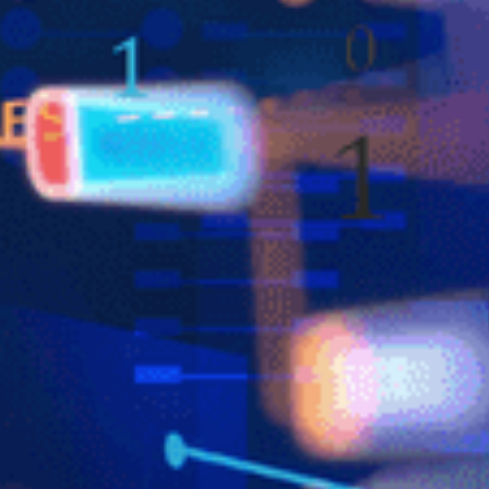
阿
嬤
再
創
傳
奇！
倪
夏
蓮
4：
2
擊
敗
對
手
強
勢