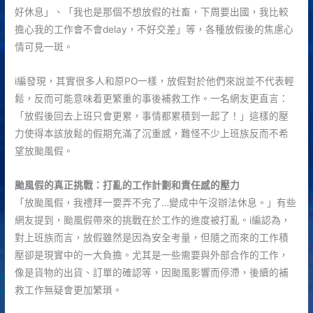
好休息」、「我也是那個不想放假的社畜，下周要出國，我比較
擔心我的工作會不會delay，不好交差」等，各種放假後的焦慮心
情可見一斑。
i編發現，其實很多人和原PO一樣，放假對於他們來說並不代表輕
鬆，反而可能意味着更繁重的事後補救工作。一名網友更直言：
「放假後回去上班只會更累，事情都累積到一起了！」這樣的壓
力使得本該放鬆的假期充滿了沉重感，難怪不少上班族反而不希
望放颱風假。
颱風假的真正挑戰：打亂的工作計劃和責任感的壓力
「放颱風假，我禮拜一要弄不完了…變成中午沒辦法休息。」有些
網友提到，颱風假帶來的挑戰在於工作的進度被打亂。i編認為，
對上班族而言，放假雖然是因為安全考量，但隨之而來的工作積
壓卻是現實中的一大負擔。尤其是一些需要與外部合作的工作，
像是貨物的出貨、訂單的確認等，因颱風影響而停滯，後續的補
救工作無疑會更加繁瑣。