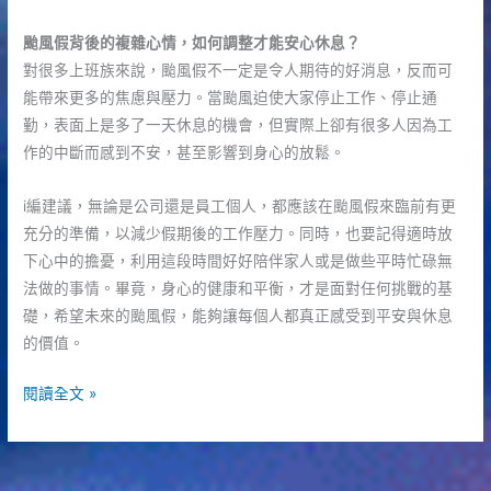
颱風假背後的複雜心情，如何調整才能安心休息？
對很多上班族來說，颱風假不一定是令人期待的好消息，反而可
能帶來更多的焦慮與壓力。當颱風迫使大家停止工作、停止通
勤，表面上是多了一天休息的機會，但實際上卻有很多人因為工
作的中斷而感到不安，甚至影響到身心的放鬆。
i編建議，無論是公司還是員工個人，都應該在颱風假來臨前有更
充分的準備，以減少假期後的工作壓力。同時，也要記得適時放
下心中的擔憂，利用這段時間好好陪伴家人或是做些平時忙碌無
法做的事情。畢竟，身心的健康和平衡，才是面對任何挑戰的基
礎，希望未來的颱風假，能夠讓每個人都真正感受到平安與休息
的價值。
颱
閱讀全文 »
風
假
真