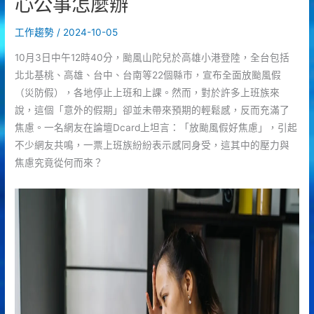
心公事怎麼辦
工作趨勢
/
2024-10-05
10月3日中午12時40分，颱風山陀兒於高雄小港登陸，全台包括
北北基桃、高雄、台中、台南等22個縣市，宣布全面放颱風假
（災防假），各地停止上班和上課。然而，對於許多上班族來
說，這個「意外的假期」卻並未帶來預期的輕鬆感，反而充滿了
焦慮。一名網友在論壇Dcard上坦言：「放颱風假好焦慮」，引起
不少網友共鳴，一票上班族紛紛表示感同身受，這其中的壓力與
焦慮究竟從何而來？