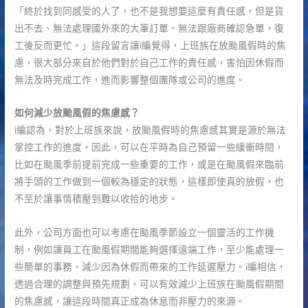
「終於找到同感受的人了，也不是我想要這麼有責任感，但是貨
出不去、無法處理國外來的大筆訂單、無法跟廠商確認急單，復
工後反而更忙。」這段留言讓i編覺得，上班族在放颱風假時的焦
慮，很大部分來自於他們對於自己工作的責任感，害怕因休假而
無法及時完成工作，進而影響整個團隊或公司的進度。
如何減少放颱風假的焦慮感？
i編認為，對於上班族來說，放颱風假時的焦慮感其實是源於無法
掌控工作的進度。因此，可以在平時為自己預留一些緩衝時間，
比如在颱風季前提前完成一些重要的工作，或是在颱風假來臨前
將手頭的工作做到一個較為穩定的狀態，這樣即使真的放假，也
不至於讓事情積壓到難以收拾的地步。
此外，公司方面也可以考慮在颱風季節設立一個靈活的工作機
制，例如讓員工在颱風假期間能夠選擇遠端工作，至少能處理一
些簡單的事務，減少因為休假而帶來的工作延遲壓力。i編相信，
透過合理的調整與預先規劃，可以有效減少上班族在颱風假期間
的焦慮感，讓這段時間真正成為休息而非壓力的來源。