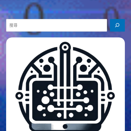
讓
人
焦
搜
慮？
尋
「上
班
族
放
假
卻
心
不
安」
引
發
社
會
熱