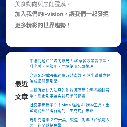
美食動向與烹飪靈感。
加入我們的i-vision，讓我們一起發掘
更多精彩的世界趨勢！
中聯問題油品流向曝光！49家餐飲業者中鏢，
胖老爹、開飯川、西堤使用名單整理
台灣GDP成長率再度超越南韓 AI與半導體成經
濟成長關鍵引擎
最近
三班護病比入法真的能救護理荒？解析新制衝
文章
擊、緩衝期爭議與對病患的影響
社交電商新革命！Meta 強推 AI 購物工具，重
塑電商與品牌行銷的「生成式」未來
馬斯克進軍 2 奈米晶片製造！對準「台積電人
才」的全球挖角戰!