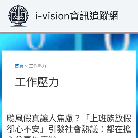
跳
至
i-vision資訊追蹤網
主
要
內
容
首頁
工作壓力
工作壓力
颱風假真讓人焦慮？「上班族放假
卻心不安」引發社會熱議：都在擔