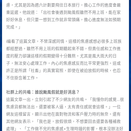
慮，尤其是因為週六計劃要飛往日本旅行，擔心工作的進度會嚴
重延遲。他說道：「出社會後遇到颱風假雖然不用上班，能在家
好好休息，但只要一想到工作就非常頭痛，擔心進度無法如預期
完成。」
i編看了這篇文章，不禁深感同情，這樣的焦慮感想必很多上班族
都經歷過。雖然不用上班的假期聽起來不錯，但責任感和工作進
度的壓力卻讓這樣的假期變得十分難熬。尤其是風大雨大的日
子，無法安心處理工作，內心的焦慮感反而比平常更強烈。這或
許正是所謂「社畜」的真實寫照，即使在被迫放假的時候，也忍
不住掛念著工作。
社群上的共鳴：誰說颱風假就是好消息？
這篇文章一出，立刻引起了不少網友的共鳴。「我懂你的感覺…很
焦慮貨都無法出，還要被客人逼，太有責任感就會這樣。」一位
網友這樣留言，顯示出他在面對物流和客戶壓力時的無奈。還有
其他網友表示，「我也是，放假很煩，不想要回去還要各種補救
處理」、「工作做不完的焦慮感+生理時鐘的影響，根本沒辦法好