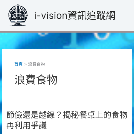
跳
至
i-vision資訊追蹤網
主
要
內
容
首頁
浪費食物
浪費食物
節儉還是越線？揭秘餐桌上的食物
再利用爭議