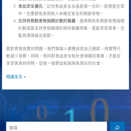
食品安全優先
：記住食品安全永遠是第一位的。即便是在家
中，也應避免食用他人未確定安全的剩餘食物。
支持有剩餘食物捐贈計劃的餐廳
：選擇那些有剩餘食物捐贈
計劃或是支持食物循環利用的餐廳用餐，既能享受美食，也
能為環境做出貢獻。
面對食物浪費的問題，我們每個人都應該從自己做起，用實際行
動減少浪費。同時，保持對食品安全和社會規範的尊重，才能在
享受美食的同時，促進一個更加和諧與負責任的社會。
節
閱讀全文 »
儉
還
是
越
線？
揭
搜
秘