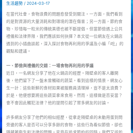
生活趨勢
/
2024-03-17
在當代社會，食物浪費的問題愈發受到關注。一方面，我們看到
的是對資源的大量消耗和對環境的潛在傷害；另一方面，節約食
物、珍惜每一粒米的傳統美德也被不斷提倡。但當節儉遇上公共
禮儀和法律界限，我們應該如何抉擇？本文從一位網友在火鍋店
遇到的小插曲談起，深入探討食物再利用的爭議及小編「i吃」的
觀點和建議。
一、節儉與禮儀的交錯：一場食物再利用的爭議
近日，一名網友分享了他在火鍋店的經歷。隔壁桌的客人離開
後，他們留下了一盤未曾觸碰的蔬菜。看到這樣的情景，網友心
生一計：這些新鮮的食材如果被服務員清理掉，豈不是太浪費？
於是，他便想要將這些蔬菜拿來食用。然而，這樣做是否妥當？
會不會因此觸犯法律？他的提問引起了眾多網友的討論。
許多網友分享了他們的相似經歷，從拿走隔壁桌的未動用蛋到問
旁邊的客人是否可以分享多餘的食物，這些行為看似節儉，卻也
隱藏著衛生和法律的問題。究竟在追求節約的同時，我們又該如