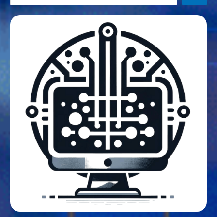
尋
餐
桌
上
的
食
物
再
利
用
爭
議