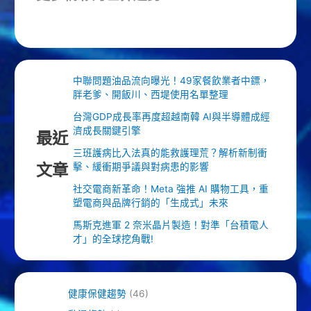
中聯問題油品流向曝光！49家餐飲業者中鏢，
胖老爹、開飯川、西堤使用名單整理
台灣GDP成長率再度超越南韓 AI與半導體成經
濟成長關鍵引擎
最近
三班護病比入法真的能救護理荒？解析新制衝
文章
擊、緩衝期爭議與對病患的影響
社交電商新革命！Meta 強推 AI 購物工具，重
塑電商與品牌行銷的「生成式」未來
馬斯克進軍 2 奈米晶片製造！對準「台積電人
才」的全球挖角戰!
健康保健趨勢
(46)