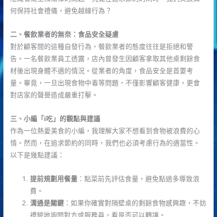
何保持社會禮儀，避免越線行為？
二、餐飲業者的無奈：食品安全疑慮
對於顧客間的這種自發行為，餐飲業者的態度往往是拒絕和警
告。一名餐飲業員工透露，店內曾發生因顧客拿取其他桌剩餘食
材後出現身體不適的情況。從業者的角度，食品安全是首要考
量。畢竟，一旦出現食物中毒等問題，不僅影響顧客健康，更會
對店家的聲譽造成嚴重打擊。
三、小編「i吃」的觀點與建議
作為一位熱愛美食的小編，我理解大家不想看到食物被浪費的心
情。然而，在追求節約的同時，我們也必須考慮行為的適當性。
以下是幾點建議：
提前規劃用餐量
：點菜前先評估食量，避免點過多導致浪
費。
溝通是關鍵
：如果你確實對隔壁桌的剩餘食物感興趣，不妨
禮貌地詢問對方或服務員，看是否可以轉讓。